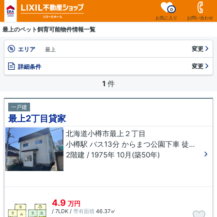
0
お気に入り
お問い合わせ
最上のペット飼育可能物件情報一覧
変更
エリア
最上
変更
詳細条件
1
件
一戸建
最上2丁目貸家
北海道小樽市最上２丁目
小樽駅 バス13分 からまつ公園下車 徒歩3分
2階建 / 1975年 10月(築50年)
4.9
万円
/ 7LDK /
専有面積
46.37㎡