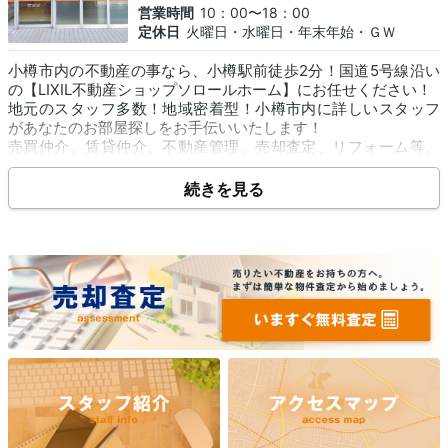
営業時間
10：00〜18：00
定休日
火曜日・水曜日・年末年始・ＧＷ
小樽市内の不動産の事なら、小樽駅前徒歩2分！国道5号線沿い
の【LIXIL不動産ショップソロールホーム】にお任せください！
地元のスタッフ多数！地域密着型！小樽市内に詳しいスタッフ
があなたのお部屋探しをお手伝いいたします！
売買仲介、賃貸仲介、不動産管理、売却査定、リフォーム等、
不動産に関するご相談を承っております！
弊社管理物件は仲介手数料最大無料の物件を多数取り揃えてお
続きを見る
ります！
売りたい！買いたい！貸したい！借りたい！お気軽にお問い合
わせください！