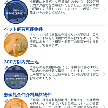
小樽市にある様々な売買物件の中から、500万円
以内の戸建てをご用意いたしました。新築や中古
の戸建てを掲載しておりますので、ご希望に沿う
住まいをお探しください。
ペット飼育可能物件
ペットと一緒に新生活を始めたいお客様は、こち
らのペット飼育可能物件特集がおすすめです。小
樽市にあるペット相談・飼育可の賃貸物件を多数
ご紹介しております。
300万以内売土地
こちらの売買物件特集には、小樽市にある300万
円以内の土地情報を掲載しております。マイホー
ムを建てるために土地を探しているお客様はぜひ
お確かめください。
敷金礼金仲介料無料物件
「敷金礼金仲介料無料物件」特集です。初期費用
を抑えたいと考えているお客様におすすめの賃貸
物件を紹介しています。小樽市でお部屋を探すな