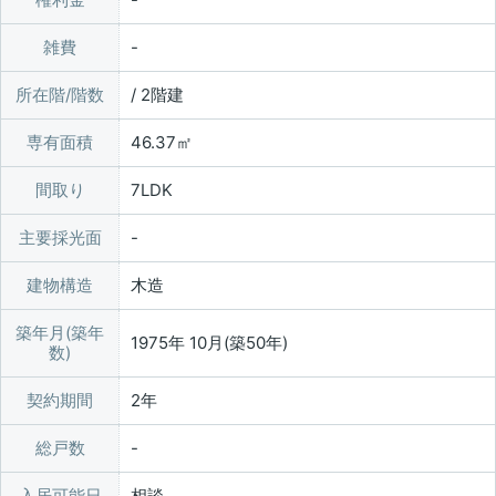
雑費
所在階/階数
/ 2階建
専有面積
46.37㎡
間取り
7LDK
主要採光面
建物構造
木造
築年月(築年
1975年 10月(築50年)
数)
契約期間
2年
総戸数
入居可能日
相談