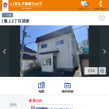
0
お気に入り
お問い合わせ
一戸建
最上2丁目貸家
1
/
14
地図
物件詳細
4.9
万円
賃料
初期費用シミュレーション