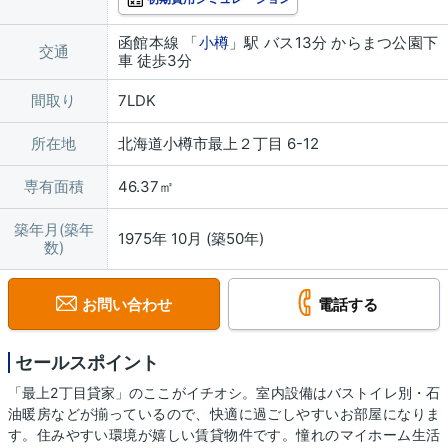
函館本線 「
小樽
」駅 バス13分 からまつ公園下
交通
車 徒歩3分
間取り
7LDK
所在地
北海道小樽市最上２丁目 6-12
専有面積
46.37㎡
築年月(築年
1975年 10月 (築50年)
数)
お問い合わせ
電話する
セールスポイント
「最上2丁目貸家」のここがイチオシ。室内設備はバストイレ別・石
油暖房などが揃っているので、快適に過ごしやすいお部屋になりま
す。住みやすい環境が嬉しい賃貸物件です。憧れのマイホーム生活