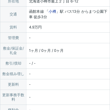
所在地
北海道小樽市最上２丁目 6-12
函館本線 「
小樽
」駅 バス13分 からまつ公園下
交通
車 徒歩3分
賃料
4.9万円
管理費
敷金/保証金/
1ヶ月 / 0ヶ月 / 0ヶ月
礼金
敷引/償却
- / -
敷金積み増し
更新料
更新事務手数
料
権利金