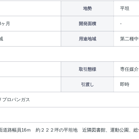
平坦
地勢
0ヶ月
開発面積
域
第二種中
用途地域
専任媒介
取引態様
即時
引渡し
/ プロパンガス
7 前面道路幅員16ｍ 約２２２坪の平坦地 近隣図書館、運動公園、