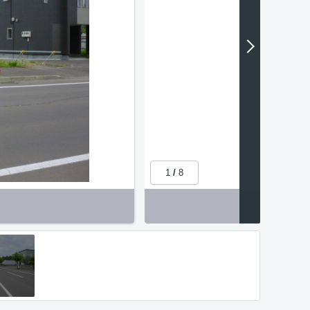
1
/
8