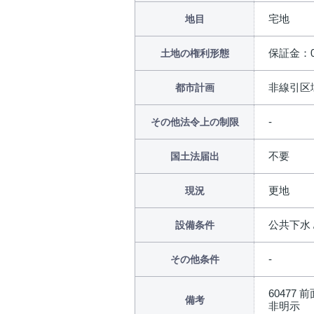
宅地
地目
保証金：
土地の権利形態
非線引区
都市計画
その他法令上の制限
不要
国土法届出
更地
現況
公共下水 
設備条件
その他条件
6047
備考
非明示