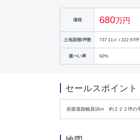
680
万円
価格
土地面積/坪数
737.11㎡ / 222.97坪
建ぺい率
60%
セールスポイント
前面道路幅員16ｍ 約２２２坪の
地図