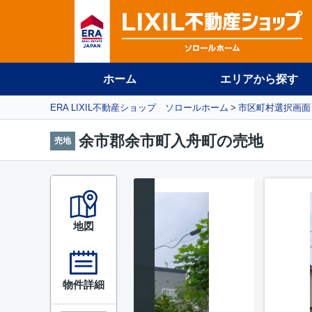
ホーム
エリアから探す
ERA LIXIL不動産ショップ ソロールホーム
市区町村選択画面
余市郡余市町入舟町の売地
売地
地図
物件詳細