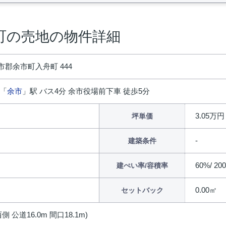
町の売地の物件詳細
郡余市町入舟町 444
 「
余市
」駅 バス4分 余市役場前下車 徒歩5分
3.05万円
坪単価
建築条件
60%/ 20
建ぺい率/容積率
0.00㎡
セットバック
側 公道16.0m 間口18.1m)