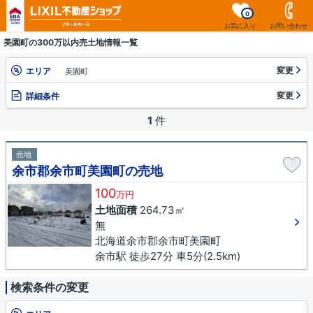
0
お気に入り
お問い合わせ
美園町の300万以内売土地情報一覧
変更
エリア
美園町
変更
詳細条件
1
件
売地
余市郡余市町美園町の売地
100
万円
土地面積
264.73㎡
無
北海道余市郡余市町美園町
余市駅 徒歩27分 車5分(2.5km)
検索条件の変更