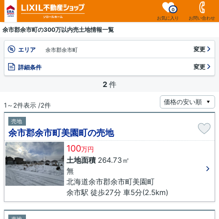
0
お気に入り
お問い合わせ
余市郡余市町の300万以内売土地情報一覧
変更
エリア
余市郡余市町
変更
詳細条件
2
件
1～2件表示 /2件
売地
余市郡余市町美園町の売地
100
万円
土地面積
264.73㎡
無
北海道余市郡余市町美園町
余市駅 徒歩27分 車5分(2.5km)