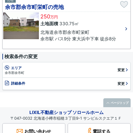
売地
余市郡余市町栄町の売地
250
万円
土地面積
330.75㎡
北海道余市郡余市町栄町
余市駅 バス9分 東大浜中下車 徒歩8分
検索条件の変更
エリア
変更
余市郡余市町
詳細条件
変更
ページトップ
LIXIL不動産ショップ ソロールホーム
〒047-0032 北海道小樽市稲穂３丁目9-1 サンビルスクエア１Ｆ
お問い合わせ
電話する