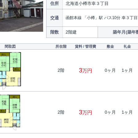
住所
北海道小樽市幸３丁目
交通
函館本線 「小樽」駅 バス10分 幸３丁目
階数
2階建
築年月(築年
間取図
所在階
賃料 / 管理費
敷金
礼金
3
2階
0ヶ月
1ヶ月
万円
3
2階
0ヶ月
1ヶ月
万円