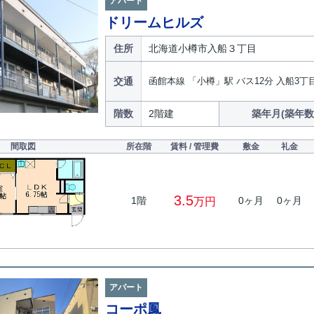
アパート
ドリームヒルズ
住所
北海道小樽市入船３丁目
交通
函館本線 「小樽」駅 バス12分 入船3丁
階数
2階建
築年月(築年数
間取図
所在階
賃料 / 管理費
敷金
礼金
3.5
1階
0ヶ月
0ヶ月
万円
アパート
コーポ鳳