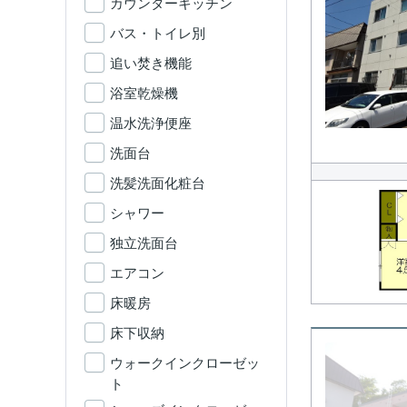
カウンターキッチン
バス・トイレ別
追い焚き機能
浴室乾燥機
温水洗浄便座
洗面台
洗髪洗面化粧台
シャワー
独立洗面台
エアコン
床暖房
床下収納
ウォークインクローゼッ
ト