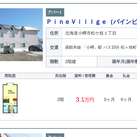
アパート
ＰｉｎｅＶｉｌｌｇｅ（パイン
住所
北海道小樽市松ケ枝１丁目
交通
函館本線 「小樽」駅 バス10分 松ヶ枝町
階数
2階建
築年月(築年
間取図
所在階
賃料 / 管理費
敷金
礼金
3.1
2階
0ヶ月
0ヶ月
万円