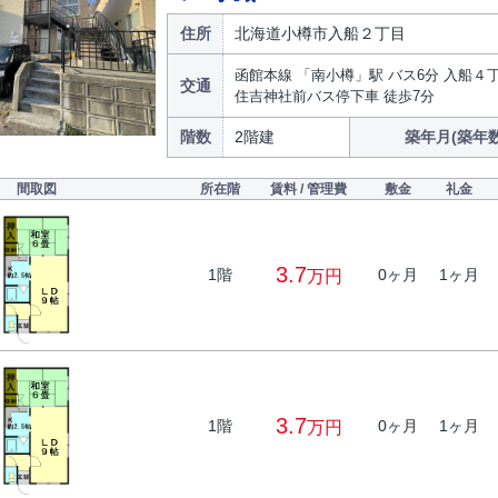
住所
北海道小樽市入船２丁目
函館本線 「南小樽」駅 バス6分 入船４
交通
住吉神社前バス停下車 徒歩7分
階数
2階建
築年月(築年数
間取図
所在階
賃料 / 管理費
敷金
礼金
3.7
1階
0ヶ月
1ヶ月
万円
3.7
1階
0ヶ月
1ヶ月
万円