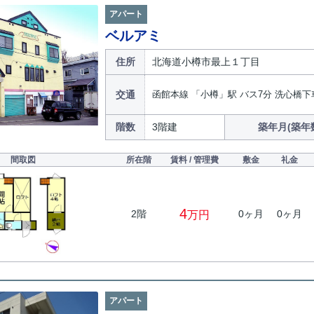
アパート
ベルアミ
住所
北海道小樽市最上１丁目
交通
函館本線 「小樽」駅 バス7分 洗心橋下
階数
3階建
築年月(築年
間取図
所在階
賃料 / 管理費
敷金
礼金
4
2階
0ヶ月
0ヶ月
万円
アパート