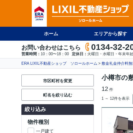
ホーム
エリアから探す
0134-32-2
お問い合わせはこちら
営業時間：
10：00〜18：00
定休日：
火曜日・水曜日・年末年
ERA LIXIL不動産ショップ ソロールホーム
敷金礼金仲介料無
小樽市の
市区町村を変更
12
件
町名を絞り込む
1 ～ 12件を表示
絞り込み
物件種別
一戸建て