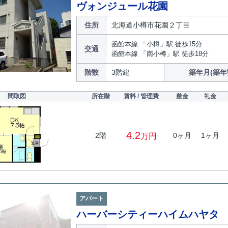
ヴォンジュール花園
住所
北海道小樽市花園２丁目
函館本線 「小樽」駅 徒歩15分
交通
函館本線 「南小樽」駅 徒歩18分
階数
3階建
築年月(築年
間取図
所在階
賃料 / 管理費
敷金
礼金
4.2
2階
0ヶ月
1ヶ月
万円
アパート
ハーバーシティーハイムハヤタ