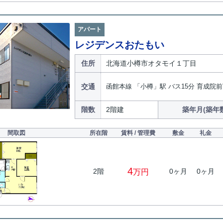
アパート
レジデンスおたもい
住所
北海道小樽市オタモイ１丁目
交通
函館本線 「小樽」駅 バス15分 育成院前
階数
2階建
築年月(築年
間取図
所在階
賃料 / 管理費
敷金
礼金
4
2階
0ヶ月
0ヶ月
万円