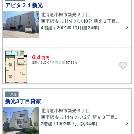
アビタ２１新光
北海道小樽市新光２丁目
朝里駅 徒歩11分 バス10分 新光２丁目下車 徒歩1分
4階建 / 2001年 10月(築24年)
6.4
万円
3階 / 2LDK /
専有面積
57.32㎡
一戸建
新光3丁目貸家
北海道小樽市新光３丁目
朝里駅 徒歩14分 バス2分 新光３丁目下車 徒歩2分
2階建 / 1992年 7月(築34年)