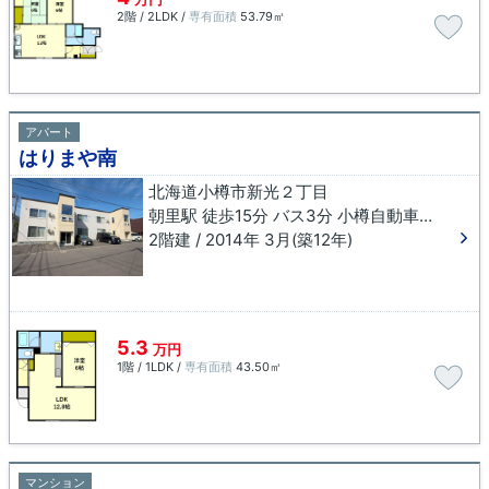
2階 / 2LDK /
専有面積
53.79㎡
アパート
はりまや南
北海道小樽市新光２丁目
朝里駅 徒歩15分 バス3分 小樽自動車学校前下車 徒歩3分
2階建 / 2014年 3月(築12年)
5.3
万円
1階 / 1LDK /
専有面積
43.50㎡
マンション