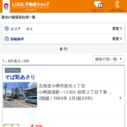
0
お気に入り
お問い合わせ
新光の賃貸居住用一覧
変更
エリア
新光
変更
詳細条件
4
件
1～4件表示 /4件
アパート
そば処あさり
北海道小樽市新光１丁目
小樽築港駅 バス6分 朝里２丁目下車 徒歩2分
2階建 / 1993年 3月(築33年)
4
万円