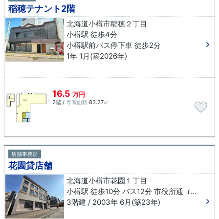
稲穂テナント2階
北海道小樽市稲穂２丁目
小樽駅 徒歩4分
小樽駅前バス停下車 徒歩2分
1年 1月(築2026年)
16.5
万円
2階 /
専有面積
83.27㎡
店舗事務所
花園貸店舗
北海道小樽市花園１丁目
小樽駅 徒歩10分 バス12分 市役所通（小樽市）下車 徒歩4分
3階建 / 2003年 6月(築23年)