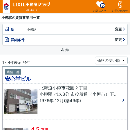
0
お気に入り
お問い合わせ
小樽駅の賃貸事業用一覧
変更
駅
小樽駅
変更
詳細条件
4
件
1～4件表示 /4件
店舗一部
安心堂ビル
北海道小樽市花園２丁目
小樽駅 バス8分 市役所通（小樽市）下車 徒歩1分
1976年 12月(築49年)
4.5
万円