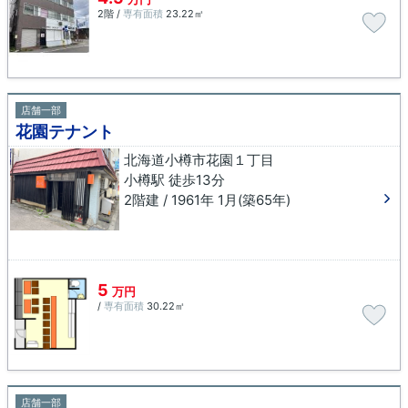
2階 /
専有面積
23.22㎡
店舗一部
花園テナント
北海道小樽市花園１丁目
小樽駅 徒歩13分
2階建 / 1961年 1月(築65年)
5
万円
/
専有面積
30.22㎡
店舗一部