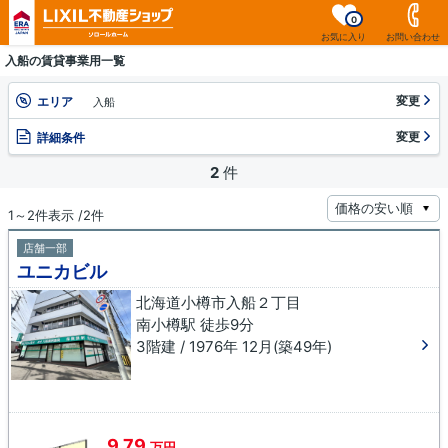
0
お気に入り
お問い合わせ
入船の賃貸事業用一覧
変更
エリア
入船
変更
詳細条件
2
件
1～2件表示 /2件
店舗一部
ユニカビル
北海道小樽市入船２丁目
南小樽駅 徒歩9分
3階建 / 1976年 12月(築49年)
9.79
万円