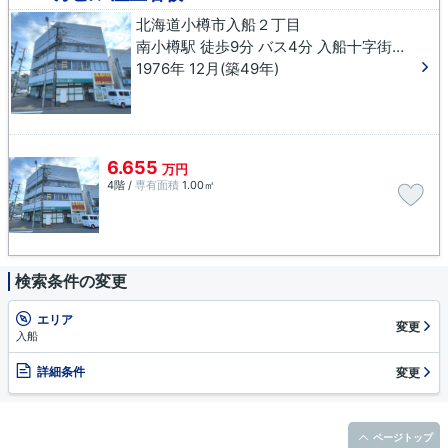
北海道小樽市入船２丁目
南小樽駅 徒歩9分 バス4分 入船十字街下車 徒歩1分
1976年 12月(築49年)
6.655
万円
4階 /
専有面積
1.00㎡
検索条件の変更
エリア
変更
入船
詳細条件
変更
ページトップ