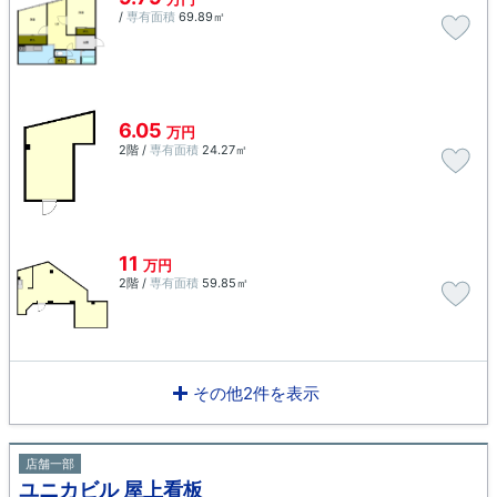
/
専有面積
69.89㎡
6.05
万円
2階 /
専有面積
24.27㎡
11
万円
2階 /
専有面積
59.85㎡
その他2件を表示
店舗一部
ユニカビル 屋上看板