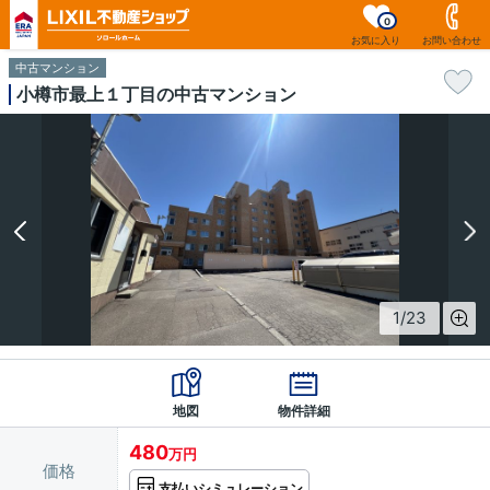
0
お気に入り
お問い合わせ
中古マンション
小樽市最上１丁目の中古マンション
1
/
23
地図
物件詳細
480
万円
価格
支払いシミュレーション