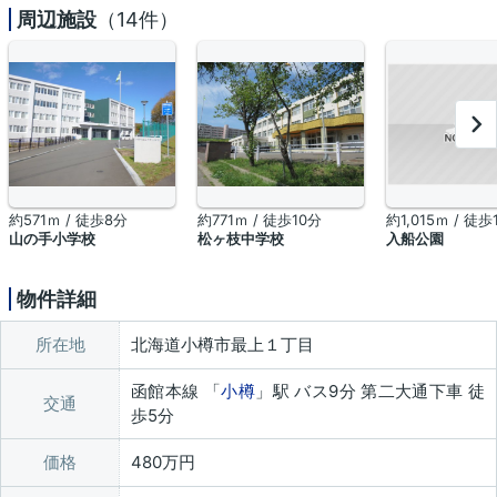
周辺施設
（14件）
約571ｍ / 徒歩8分
約771ｍ / 徒歩10分
約1,015ｍ / 徒歩
山の手小学校
松ヶ枝中学校
入船公園
物件詳細
所在地
北海道小樽市最上１丁目
函館本線 「
小樽
」駅 バス9分 第二大通下車 徒
交通
歩5分
価格
480万円