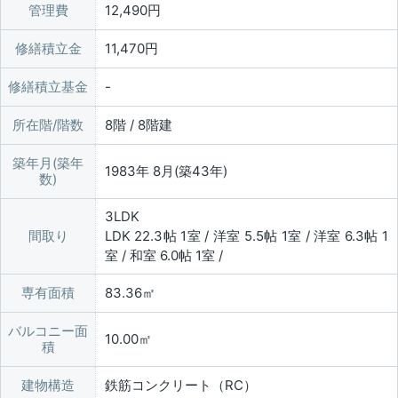
管理費
12,490円
修繕積立金
11,470円
修繕積立基金
所在階/階数
8階 / 8階建
築年月(築年
1983年 8月(築43年)
数)
3LDK
間取り
LDK 22.3帖 1室 / 洋室 5.5帖 1室 / 洋室 6.3帖 1
室 / 和室 6.0帖 1室 /
専有面積
83.36㎡
バルコニー面
10.00㎡
積
建物構造
鉄筋コンクリート（RC）