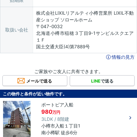
効期限
株式会社LIXILリアルティ小樽営業所 LIXIL不動
産ショップ ソロールホーム
〒047-0032
取扱い会社
北海道小樽市稲穂３丁目9-1サンビルスクエア
１Ｆ
国土交通大臣(4)第7889号
情報の見方
ご家族やご友人に共有できます。
メールで送る
LINE
で送る
この物件と条件が近い物件です。
ポートピア入船
980
万円
3LDK / 8階建
小樽市
入船
１丁目
1
南小樽駅 徒歩6分