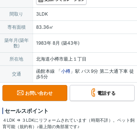
間取り
3LDK
専有面積
83.36㎡
築年月(築年
1983年 8月 (築43年)
数)
所在地
北海道小樽市最上１丁目
函館本線 「
小樽
」駅 バス9分 第二大通下車 徒
交通
歩5分
お問い合わせ
電話する
セールスポイント
４LDK ⇒ ３LDKにリフォームされています（時期不詳）。ペット飼
育可能（規約有）♪最上階の角部屋です♪