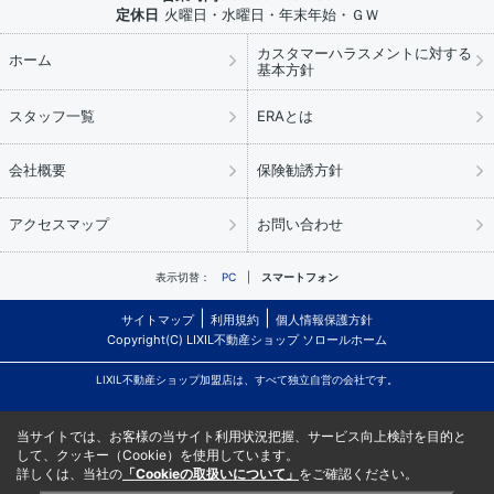
定休日
火曜日・水曜日・年末年始・ＧＷ
カスタマーハラスメントに対する
ホーム
基本方針
スタッフ一覧
ERAとは
会社概要
保険勧誘方針
アクセスマップ
お問い合わせ
表示切替：
PC
スマートフォン
サイトマップ
利用規約
個人情報保護方針
Copyright(C) LIXIL不動産ショップ ソロールホーム
LIXIL不動産ショップ加盟店は、すべて独立自営の会社です。
当サイトでは、お客様の当サイト利用状況把握、サービス向上検討を目的と
して、クッキー（Cookie）を使用しています。
詳しくは、当社の
「Cookieの取扱いについて」
をご確認ください。