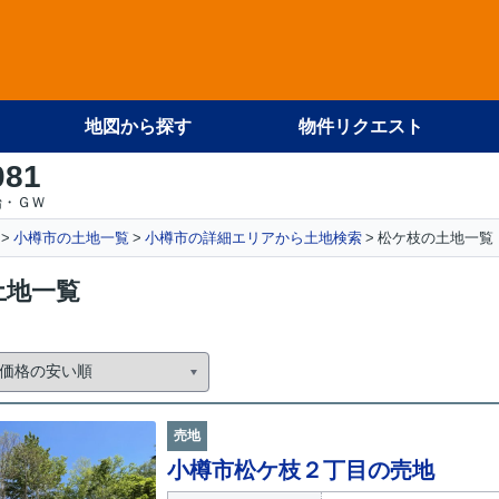
地図から探す
物件リクエスト
081
始・ＧＷ
小樽市の土地一覧
小樽市の詳細エリアから土地検索
松ケ枝の土地一覧
土地一覧
売地
小樽市松ケ枝２丁目の売地