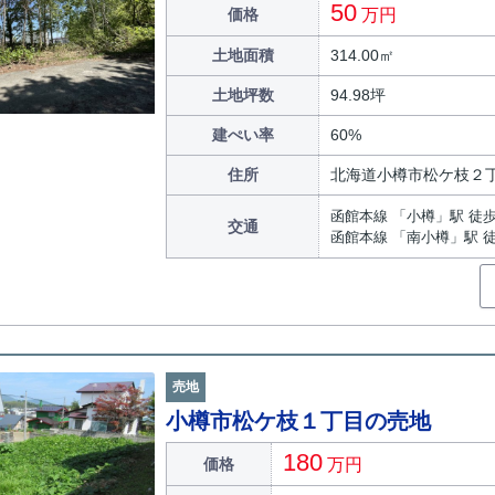
50
価格
万円
土地面積
314.00㎡
土地坪数
94.98坪
建ぺい率
60%
住所
北海道小樽市松ケ枝２
函館本線 「小樽」駅 徒歩
交通
函館本線 「南小樽」駅 徒
売地
小樽市松ケ枝１丁目の売地
180
価格
万円