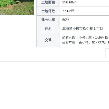
土地面積
256.60㎡
土地坪数
77.62坪
建ぺい率
60%
住所
北海道小樽市松ケ枝１丁目
函館本線 「小樽」駅 バス9分 松
交通
函館本線 「南小樽」駅 バス9分 