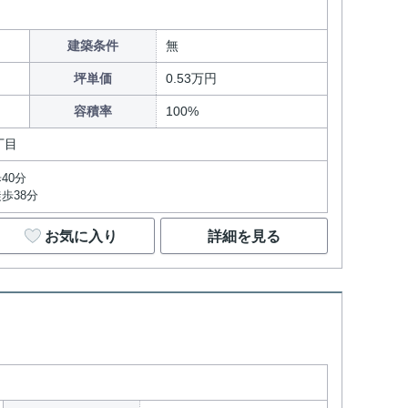
建築条件
無
坪単価
0.53万円
容積率
100%
丁目
40分
歩38分
お気に入り
詳細を見る