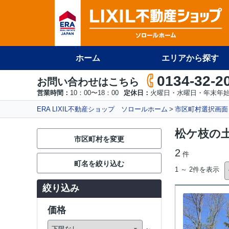
ホーム
エリアから探す
0134-32-2
お問い合わせはこちら
営業時間：
10：00〜18：00
定休日：
火曜日・水曜日・年末年
ERA LIXIL不動産ショップ ソロールホーム
市区町村選択画面
松ケ枝の
市区町村を変更
2
件
町名を絞り込む
1 ～ 2件を表示
絞り込み
価格