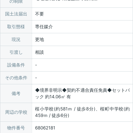
の制限
国土法届出
不要
取引態様
専任媒介
現況
更地
引渡し
相談
設備条件
その他条件
◆境界非明示◆契約不適合責任免責◆セットバ
備考
ック 約14.06㎡ 有
桜小学校(約581ｍ / 徒歩8分)、桜町中学校(約
周辺の学校
459ｍ / 徒歩6分)
物件番号
68062181