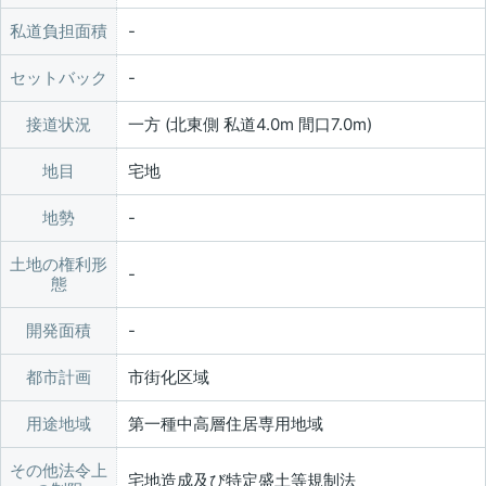
私道負担面積
セットバック
接道状況
一方 (北東側 私道4.0m 間口7.0m)
地目
宅地
地勢
土地の権利形
態
開発面積
都市計画
市街化区域
用途地域
第一種中高層住居専用地域
その他法令上
宅地造成及び特定盛土等規制法