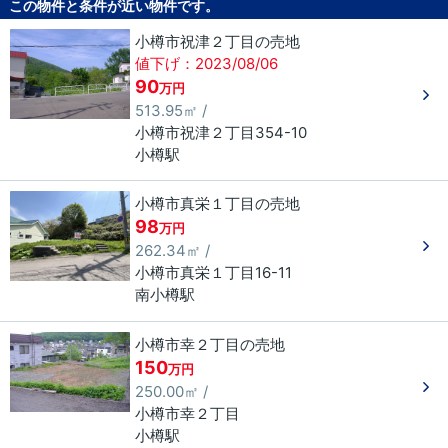
この物件と条件が近い物件です。
小樽市祝津２丁目の売地
値下げ：2023/08/06
90
万円
513.95㎡ /
小樽市
祝津
２丁目
354-10
小樽駅
小樽市真栄１丁目の売地
98
万円
262.34㎡ /
小樽市
真栄
１丁目
16-11
南小樽駅
小樽市幸２丁目の売地
150
万円
250.00㎡ /
小樽市
幸
２丁目
小樽駅