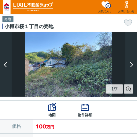
0
お気に入り
お問い合わせ
売地
小樽市桜１丁目の売地
1
/
7
地図
物件詳細
価格
100
万円