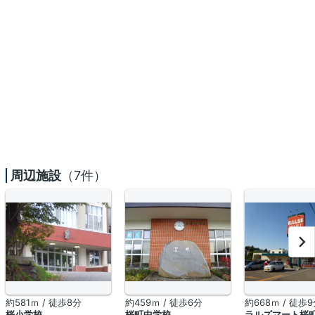
周辺施設
（7件）
約581ｍ / 徒歩8分
約459ｍ / 徒歩6分
約668ｍ / 徒歩
桜小学校
桜町中学校
ラルズマート桜