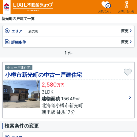
0
お気に入り
お問い合わせ
新光町の戸建て一覧
変更
エリア
新光町
変更
詳細条件
1
件
中古一戸建住宅
小樽市新光町の中古一戸建住宅
2,580
万円
3LDK
建物面積
156.49㎡
北海道小樽市新光町
朝里駅 徒歩17分
検索条件の変更