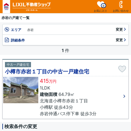
0
お気に入り
お問い合わせ
赤岩の戸建て一覧
変更
エリア
赤岩
変更
詳細条件
1
件
中古一戸建住宅
小樽市赤岩１丁目の中古一戸建住宅
415
万円
1LDK
建物面積
64.79㎡
北海道小樽市赤岩１丁目
小樽駅 徒歩43分
赤岩仲通バス停下車 徒歩3分
検索条件の変更