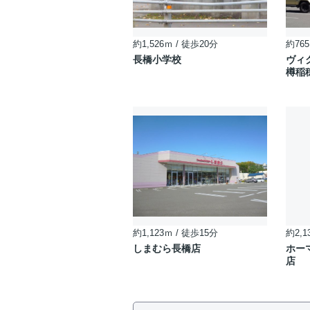
約1,526ｍ / 徒歩20分
約765
長橋小学校
ヴィ
樽稲
約1,123ｍ / 徒歩15分
約2,1
しまむら長橋店
ホー
店