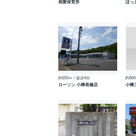
相愛保育所
ほっ
約650ｍ / 徒歩9分
約800
ローソン 小樽長橋店
小樽