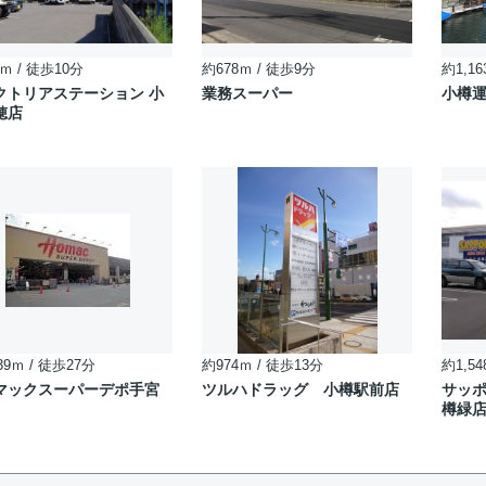
ｍ / 徒歩10分
約678ｍ / 徒歩9分
約1,16
クトリアステーション 小
業務スーパー
小樽
穂店
39ｍ / 徒歩27分
約974ｍ / 徒歩13分
約1,54
マックスーパーデポ手宮
ツルハドラッグ 小樽駅前店
サッ
樽緑