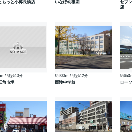
ともっと小樽長橋店
いなほ幼稚園
セブ
店
ｍ / 徒歩10分
約900ｍ / 徒歩12分
約650
三角市場
西陵中学校
ローソ