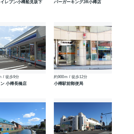
ンイレブン小樽船見坂下
バーガーキングJR小樽店
ｍ / 徒歩9分
約900ｍ / 徒歩12分
ン 小樽長橋店
小樽駅前郵便局