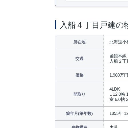
入船４丁目戸建の
北海道小樽
所在地
函館本線
交通
入船２丁
1,980万
価格
4LDK
L 12.0帖 
間取り
室 6.0帖 2
1995年 1
築年月(築年数)
木造
建物構造