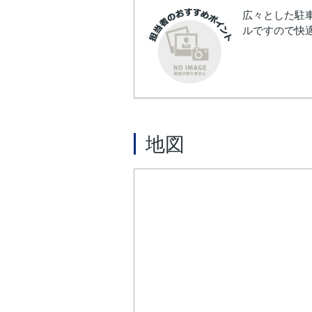
広々とした駐車
ルですので快適
地図