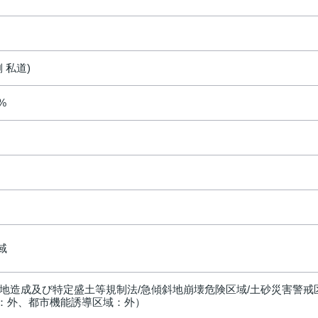
 私道)
0%
域
宅地造成及び特定盛土等規制法/急傾斜地崩壊危険区域/土砂災害警
：外、都市機能誘導区域：外）