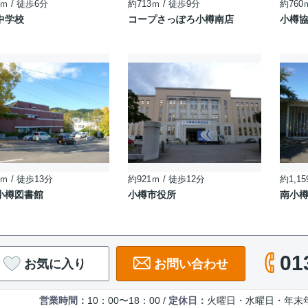
ｍ / 徒歩6分
約713ｍ / 徒歩9分
約760
中学校
コープさっぽろ小樽南店
小樽
ｍ / 徒歩13分
約921ｍ / 徒歩12分
約1,15
小樽図書館
小樽市役所
南小
01
お気に入り
お問い合わせ
営業時間：
10：00〜18：00 /
定休日：
火曜日・水曜日・年末