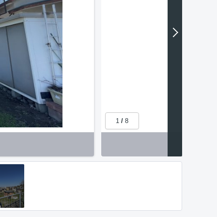
1
/
8