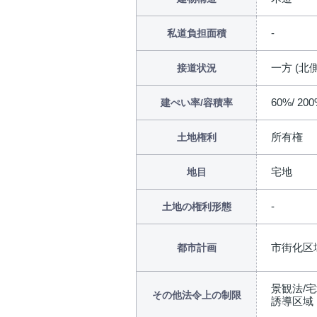
私道負担面積
一方 (北側
接道状況
60%/ 20
建ぺい率/容積率
所有権
土地権利
宅地
地目
土地の権利形態
市街化区
都市計画
景観法/
その他法令上の制限
誘導区域