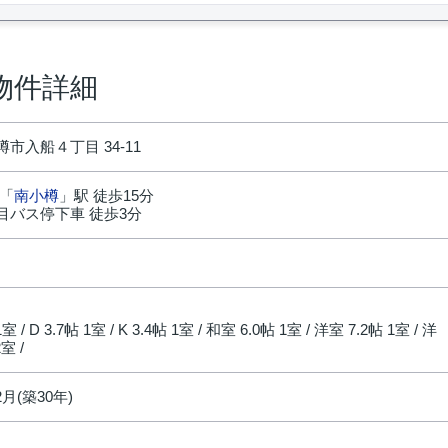
物件詳細
市入船４丁目 34-11
 「
南小樽
」駅 徒歩15分
目バス停下車 徒歩3分
円
1室 / D 3.7帖 1室 / K 3.4帖 1室 / 和室 6.0帖 1室 / 洋室 7.2帖 1室 / 洋
室 /
2月(築30年)