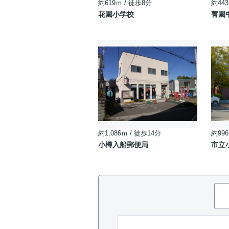
約619ｍ / 徒歩8分
約443
花園小学校
菁園
約1,086ｍ / 徒歩14分
約996
小樽入船郵便局
市立