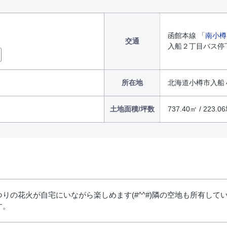
函館本線 「
南小樽
交通
入船２丁目バス停下
所在地
北海道小樽市入船４丁
土地面積/坪数
737.40㎡ / 223.0
りの花火が自宅にいながら楽しめます(#^^#)隣の空地も所有し
す。